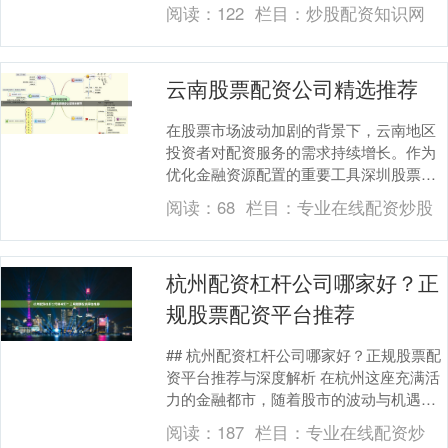
金元期货配资，选择一家正规、安全的配
阅读：
122
栏目：
炒股配资知识网
资公司至关重要。本....
云南股票配资公司精选推荐
在股票市场波动加剧的背景下，云南地区
投资者对配资服务的需求持续增长。作为
优化金融资源配置的重要工具深圳股票配
资网，股票配资能够放大资金使用效率，
阅读：
68
栏目：
专业在线配资炒股
但同时也对平台选....
杭州配资杠杆公司哪家好？正
规股票配资平台推荐
## 杭州配资杠杆公司哪家好？正规股票配
资平台推荐与深度解析 在杭州这座充满活
力的金融都市，随着股市的波动与机遇并
存，越来越多的投资者开始关注**股票配
阅读：
187
栏目：
专业在线配资炒
资**这....