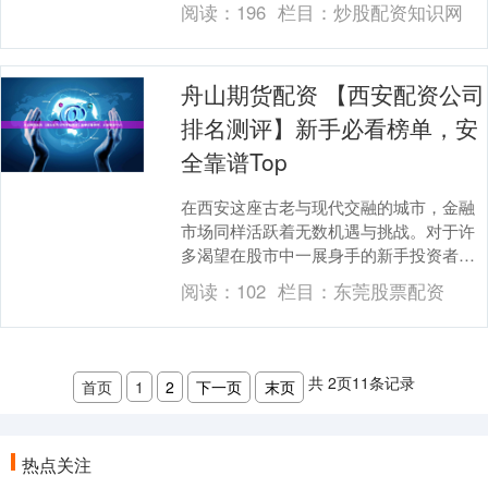
阅读：
196
栏目：
炒股配资知识网
的大门。....
舟山期货配资 【西安配资公司
排名测评】新手必看榜单，安
全靠谱Top
在西安这座古老与现代交融的城市，金融
市场同样活跃着无数机遇与挑战。对于许
多渴望在股市中一展身手的新手投资者而
言，配资如同一把双刃剑，既能放大收
阅读：
102
栏目：
东莞股票配资
益，也潜藏着不容忽....
共
2
页
11
条记录
首页
1
2
下一页
末页
热点关注