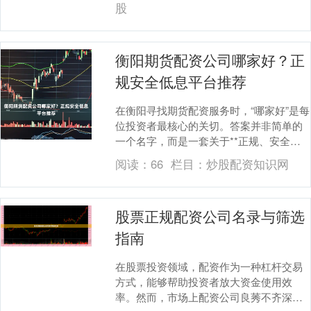
股
衡阳期货配资公司哪家好？正
规安全低息平台推荐
在衡阳寻找期货配资服务时，“哪家好”是每
位投资者最核心的关切。答案并非简单的
一个名字，而是一套关于**正规、安全与
低息**的综合评判标准。选择不当，不仅
阅读：
66
栏目：
炒股配资知识网
可能放大....
股票正规配资公司名录与筛选
指南
在股票投资领域，配资作为一种杠杆交易
方式，能够帮助投资者放大资金使用效
率。然而，市场上配资公司良莠不齐深圳