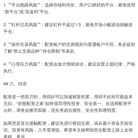
1. **平台跑路风险**：选择存续时间长、用户口碑好的平台，避免使用
“新平台”或“高返利”平台。
2. **杠杆过高风险**：建议杠杆不超过1:5，避免市场小幅波动就触发
平仓。
3. **操作失误风险**：配资账户的交易规则与普通账户不同，务必提前
了解“禁止交易品种”“持仓限制”等条款。
4. **心理压力风险**：配资会放大情绪波动，建议设置止损纪律，严格
执行。
## 六、结语
配资是一把双刃剑，用得好可以加速财富积累，用得不好则可能血本
无归。“炒股配资之家”始终倡导理性投资、安全第一。在选择配资平
台时，请务必擦亮双眼，优先考虑合规性、安全性和透明度。
如果您是首次接触配资，建议先进行模拟交易，或从最小资金开始尝
试。投资有风险，入市需谨慎。希望本文能帮助您在配资之路上走得
更稳、更远。