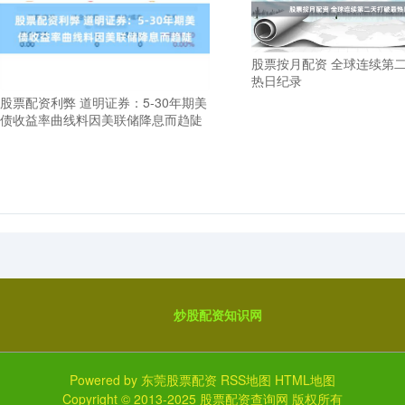
股票按月配资 全球连续第
热日纪录
股票配资利弊 道明证券：5-30年期美
债收益率曲线料因美联储降息而趋陡
炒股配资知识网
Powered by
东莞股票配资
RSS地图
HTML地图
Copyright
© 2013-2025
股票配资查询网
版权所有