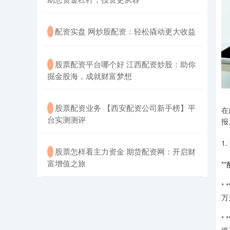
​配资实盘 网炒股配资：轻松撬动更大收益
·
​股票配资平台哪个好 江西配资炒股：助你
·
掘金股海，成就财富梦想
​股票配资业务 【西安配资公司新手榜】平
·
在
台实测测评
报
1
​股票怎样看主力资金 期货配资网：开启财
·
富增值之旅
*
*
万
*
提